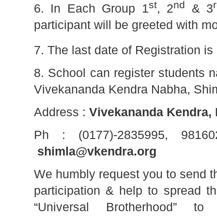
st
nd
6. In Each Group 1
, 2
& 3
participant will be greeted with 
7. The last date of Registration is
8. School can register students n
Vivekananda Kendra Nabha, Shim
Address :
Vivekananda Kendra, 
Ph : (0177)-2835995, 98160
shimla@vkendra.org
We humbly request you to send th
participation & help to spread 
“Universal Brotherhood” to