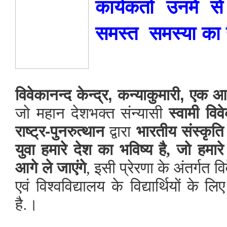
कार्यकर्ता
उनमें
से
समस्त
समस्या
का
विवेकानन्द
केन्द्र
,
कन्याकुमारी
,
एक
आध
जो
महान
देशभक्त संन्यासी
स्वामी
विव
राष्ट्र
-
पुनरुत्थान
द्वारा
भारतीय
संस्कृति
युवा
हमारे
देश
का
भविष्य
है,
जो
हमारे
आगे
ले
जाएंगे
, इसी प्रेरणा के अंतर्गत
वि
एवं
विश्वविद्यालय
के
विद्यार्थियों के लि
है
.
।