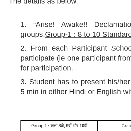
The details as below.
1. “Arise! Awake!! Declamati
groups.
Group-1 : 8 to 10 Standar
2. From each Participant Schoo
participate (ie one participant fr
for participation.
3. Student has to present his/her
5 min in either Hindi or English
wi
Group 1
:
क
क्षा
8
वीं
, 9
वीं और
10
वीं
Grou