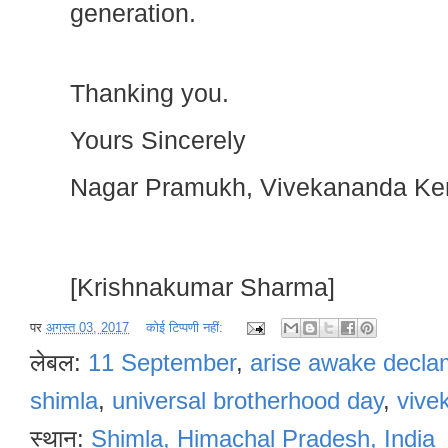
generation.
Thanking you.
Yours Sincerely
Nagar Pramukh, Vivekananda Ke
[Krishnakumar Sharma]
पर
अगस्त 03, 2017
कोई टिप्पणी नहीं:
लेबल:
11 September
,
arise awake decla
shimla
,
universal brotherhood day
,
vive
स्थान:
Shimla, Himachal Pradesh, India