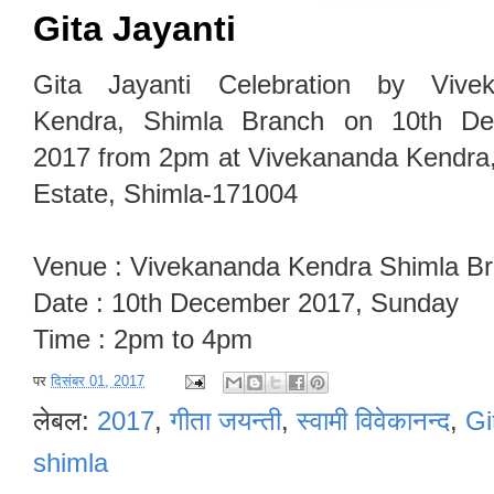
Gita Jayanti
Gita Jayanti Celebration by Vive
Kendra, Shimla Branch on 10th D
2017 from 2pm at Vivekananda Kendra
Estate, Shimla-171004
Venue : Vivekananda Kendra Shimla B
Date : 10th December 2017, Sunday
Time : 2pm to 4pm
पर
दिसंबर 01, 2017
लेबल:
2017
,
गीता जयन्ती
,
स्वामी विवेकानन्द
,
Gi
shimla