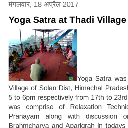
मंगलवार, 18 अप्रैल 2017
Yoga Satra at Thadi Villag
Yoga Satra was 
Village of Solan Dist, Himachal Prade
5 to 6pm respectively from 17th to 23r
was comprise of Relaxation Techni
Pranayam along with discussion o
Brahmcharya and Aparigrah in todays 